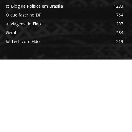
⚖️ Blog de Política em Brasília
1283
O que fazer no DF
764
✈️ Viagens do Eldo
297
Geral
234
💻 Tech com Eldo
219