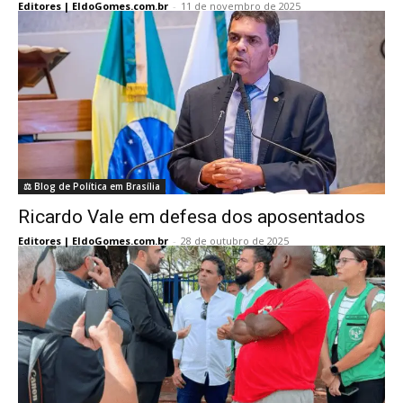
Editores | EldoGomes.com.br
-
11 de novembro de 2025
⚖️ Blog de Política em Brasília
Ricardo Vale em defesa dos aposentados
Editores | EldoGomes.com.br
-
28 de outubro de 2025