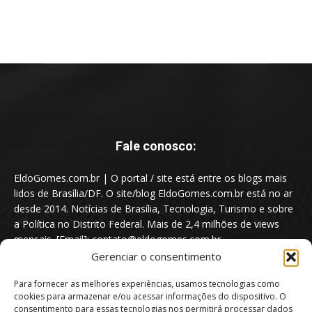
Fale conosco:
EldoGomes.com.br | O portal / site está entre os blogs mais
lidos de Brasília/DF. O site/blog EldoGomes.com.br está no ar
desde 2014. Notícias de Brasília, Tecnologia, Turismo e sobre
a Política no Distrito Federal. Mais de 2,4 milhões de views
mensais. [Email]: contato@eldogomes.com.br
Gerenciar o consentimento
Para fornecer as melhores experiências, usamos tecnologias como
cookies para armazenar e/ou acessar informações do dispositivo. O
consentimento para essas tecnologias nos permitirá processar dados