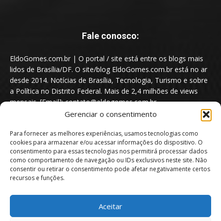
Fale conosco:
EldoGomes.com.br | O portal / site está entre os blogs mais
lidos de Brasília/DF. O site/blog EldoGomes.com.br está no ar
desde 2014. Notícias de Brasília, Tecnologia, Turismo e sobre
a Política no Distrito Federal. Mais de 2,4 milhões de views
mensais. [Email]: contato@eldogomes.com.br
Gerenciar o consentimento
Para fornecer as melhores experiências, usamos tecnologias como
cookies para armazenar e/ou acessar informações do dispositivo. O
consentimento para essas tecnologias nos permitirá processar dados
como comportamento de navegação ou IDs exclusivos neste site. Não
consentir ou retirar o consentimento pode afetar negativamente certos
recursos e funções.
Aceitar