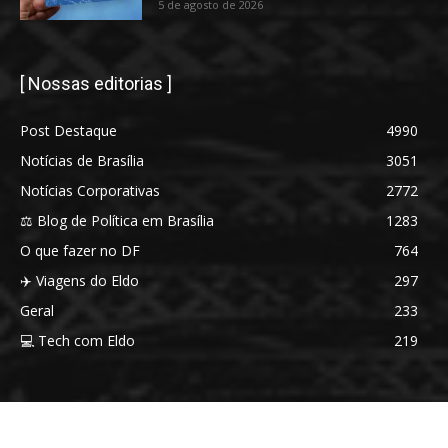
5 de agosto de 2026
[ Nossas editorias ]
Post Destaque
4990
Notícias de Brasília
3051
Notícias Corporativas
2772
⚖️ Blog de Política em Brasília
1283
O que fazer no DF
764
✈️ Viagens do Eldo
297
Geral
233
💻 Tech com Eldo
219