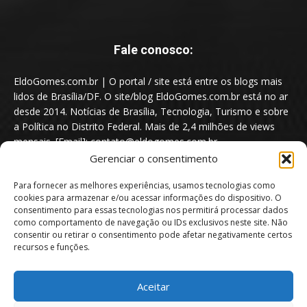
Fale conosco:
EldoGomes.com.br | O portal / site está entre os blogs mais
lidos de Brasília/DF. O site/blog EldoGomes.com.br está no ar
desde 2014. Notícias de Brasília, Tecnologia, Turismo e sobre
a Política no Distrito Federal. Mais de 2,4 milhões de views
mensais. [Email]: contato@eldogomes.com.br
Gerenciar o consentimento
Para fornecer as melhores experiências, usamos tecnologias como
cookies para armazenar e/ou acessar informações do dispositivo. O
consentimento para essas tecnologias nos permitirá processar dados
como comportamento de navegação ou IDs exclusivos neste site. Não
consentir ou retirar o consentimento pode afetar negativamente certos
recursos e funções.
Aceitar