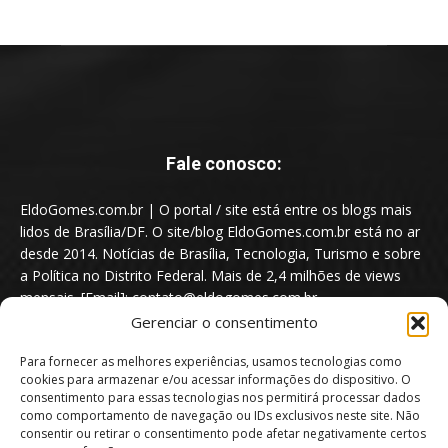
Fale conosco:
EldoGomes.com.br | O portal / site está entre os blogs mais
lidos de Brasília/DF. O site/blog EldoGomes.com.br está no ar
desde 2014. Notícias de Brasília, Tecnologia, Turismo e sobre
a Política no Distrito Federal. Mais de 2,4 milhões de views
mensais. [Email]: contato@eldogomes.com.br
Gerenciar o consentimento
Para fornecer as melhores experiências, usamos tecnologias como
cookies para armazenar e/ou acessar informações do dispositivo. O
consentimento para essas tecnologias nos permitirá processar dados
como comportamento de navegação ou IDs exclusivos neste site. Não
consentir ou retirar o consentimento pode afetar negativamente certos