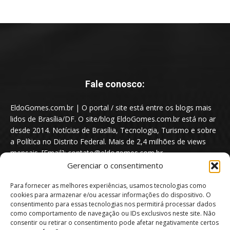
Fale conosco:
EldoGomes.com.br | O portal / site está entre os blogs mais
lidos de Brasília/DF. O site/blog EldoGomes.com.br está no ar
desde 2014. Notícias de Brasília, Tecnologia, Turismo e sobre
a Política no Distrito Federal. Mais de 2,4 milhões de views
mensais. [Email]: contato@eldogomes.com.br
Gerenciar o consentimento
Para fornecer as melhores experiências, usamos tecnologias como
cookies para armazenar e/ou acessar informações do dispositivo. O
consentimento para essas tecnologias nos permitirá processar dados
como comportamento de navegação ou IDs exclusivos neste site. Não
consentir ou retirar o consentimento pode afetar negativamente certos