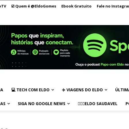
oTV
☑️ Quem é @EldoGomes
Ebook Gratuito
Fale no Instagr
IA
💻 TECH COM ELDO
✈️ VIAGENS DO ELDO
ÚLTIM
IAS
SIGA NO GOOGLE NEWS
🏃🏻‍♂️ELDO SAUDAVEL
P