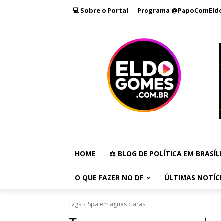
💻 Sobre o Portal
Programa @PapoComEld
HOME
⚖️ BLOG DE POLÍTICA EM BRASÍL
O QUE FAZER NO DF
ÚLTIMAS NOTÍC
Tags
Spa em aguas claras