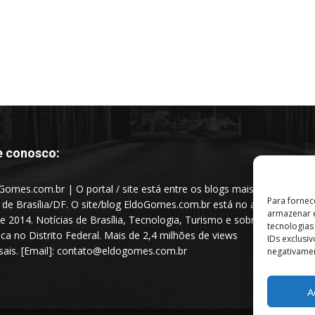
e conosco:
Gomes.com.br | O portal / site está entre os blogs mais
Para fornec
s de Brasília/DF. O site/blog EldoGomes.com.br está no ar
armazenar e
e 2014. Notícias de Brasília, Tecnologia, Turismo e sobre a
tecnologia
tica no Distrito Federal. Mais de 2,4 milhões de views
IDs exclusi
ais. [Email]: contato@eldogomes.com.br
negativamen
A