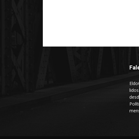
Fal
Eldo
lido
desd
Polí
mens