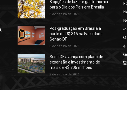
8 opções de lazer e gastronomia
P
para o Dia dos Pais em Brasília
No
8 de agosto de 2026
No
⚖️
Pós-graduação em Brasília a
A
partir de R$ 315 na Faculdade
O
Senac-DF
✈️
8 de agosto de 2026
Ge
Sesc-DF avança com plano de
expansão e investimento de

mais de R$ 706 milhões
8 de agosto de 2026