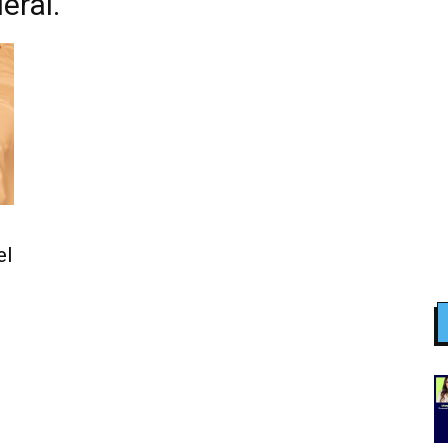
eral.
el