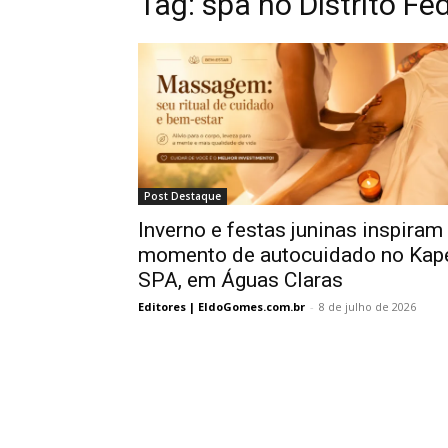
Tag:
spa no Distrito Fed
Post Destaque
Inverno e festas juninas inspiram
momento de autocuidado no Kap
SPA, em Águas Claras
Editores | EldoGomes.com.br
-
8 de julho de 2026