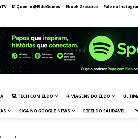
oTV
☑️ Quem é @EldoGomes
Ebook Gratuito
Fale no Instagr
IA
💻 TECH COM ELDO
✈️ VIAGENS DO ELDO
ÚLTIM
IAS
SIGA NO GOOGLE NEWS
🏃🏻‍♂️ELDO SAUDAVEL
P