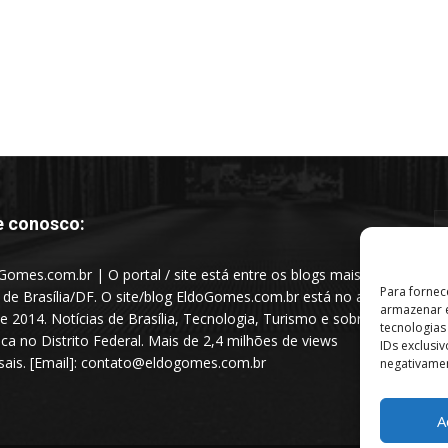
e conosco:
Gomes.com.br | O portal / site está entre os blogs mais
Para fornec
s de Brasília/DF. O site/blog EldoGomes.com.br está no ar
armazenar e
e 2014. Notícias de Brasília, Tecnologia, Turismo e sobre a
tecnologia
tica no Distrito Federal. Mais de 2,4 milhões de views
IDs exclusi
ais. [Email]: contato@eldogomes.com.br
negativamen
A