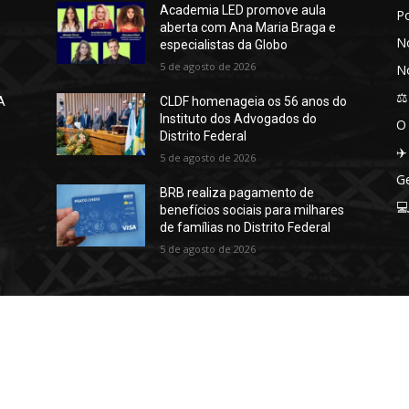
Academia LED promove aula
P
aberta com Ana Maria Braga e
No
especialistas da Globo
5 de agosto de 2026
No
⚖️
A
CLDF homenageia os 56 anos do
Instituto dos Advogados do
O
Distrito Federal
✈️
5 de agosto de 2026
Ge
BRB realiza pagamento de

benefícios sociais para milhares
de famílias no Distrito Federal
5 de agosto de 2026