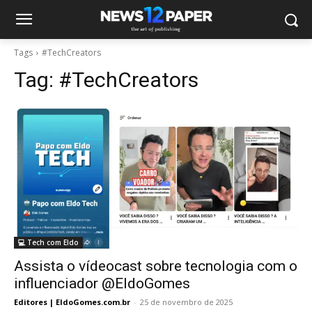
Tags
#TechCreators
Tag:
#TechCreators
💻 Tech com Eldo
Assista o vídeocast sobre tecnologia com o
influenciador @EldoGomes
Editores | EldoGomes.com.br
-
25 de novembro de 2025