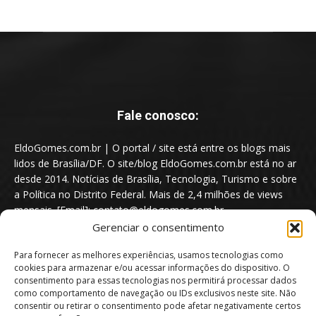
Fale conosco:
EldoGomes.com.br | O portal / site está entre os blogs mais
lidos de Brasília/DF. O site/blog EldoGomes.com.br está no ar
desde 2014. Notícias de Brasília, Tecnologia, Turismo e sobre
a Política no Distrito Federal. Mais de 2,4 milhões de views
mensais. [Email]: contato@eldogomes.com.br
Gerenciar o consentimento
Para fornecer as melhores experiências, usamos tecnologias como
cookies para armazenar e/ou acessar informações do dispositivo. O
consentimento para essas tecnologias nos permitirá processar dados
como comportamento de navegação ou IDs exclusivos neste site. Não
consentir ou retirar o consentimento pode afetar negativamente certos