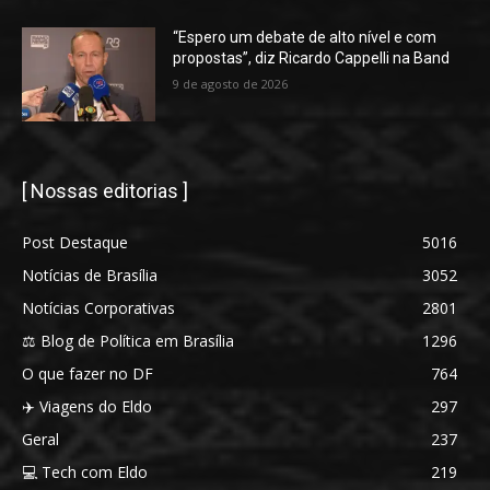
“Espero um debate de alto nível e com
propostas”, diz Ricardo Cappelli na Band
9 de agosto de 2026
[ Nossas editorias ]
Post Destaque
5016
Notícias de Brasília
3052
Notícias Corporativas
2801
⚖️ Blog de Política em Brasília
1296
O que fazer no DF
764
✈️ Viagens do Eldo
297
Geral
237
💻 Tech com Eldo
219