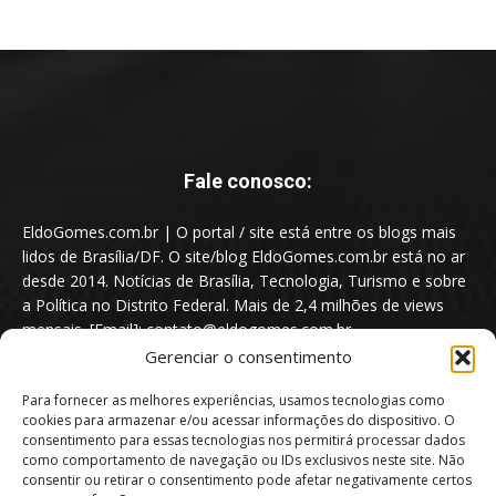
Fale conosco:
EldoGomes.com.br | O portal / site está entre os blogs mais
lidos de Brasília/DF. O site/blog EldoGomes.com.br está no ar
desde 2014. Notícias de Brasília, Tecnologia, Turismo e sobre
a Política no Distrito Federal. Mais de 2,4 milhões de views
mensais. [Email]: contato@eldogomes.com.br
Gerenciar o consentimento
Para fornecer as melhores experiências, usamos tecnologias como
cookies para armazenar e/ou acessar informações do dispositivo. O
consentimento para essas tecnologias nos permitirá processar dados
como comportamento de navegação ou IDs exclusivos neste site. Não
consentir ou retirar o consentimento pode afetar negativamente certos