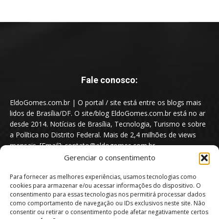
Fale conosco:
EldoGomes.com.br | O portal / site está entre os blogs mais
lidos de Brasília/DF. O site/blog EldoGomes.com.br está no ar
desde 2014. Notícias de Brasília, Tecnologia, Turismo e sobre
a Política no Distrito Federal. Mais de 2,4 milhões de views
mensais. [Email]: contato@eldogomes.com.br
Gerenciar o consentimento
Para fornecer as melhores experiências, usamos tecnologias como
cookies para armazenar e/ou acessar informações do dispositivo. O
consentimento para essas tecnologias nos permitirá processar dados
como comportamento de navegação ou IDs exclusivos neste site. Não
consentir ou retirar o consentimento pode afetar negativamente certos