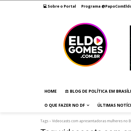
💻 Sobre o Portal
Programa @PapoComEld
HOME
⚖️ BLOG DE POLÍTICA EM BRASÍL
O QUE FAZER NO DF
ÚLTIMAS NOTÍC
Tags
Videocasts com apresentadoras mulheres no Br