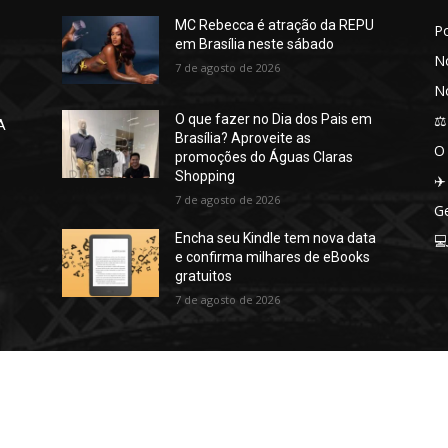
MC Rebecca é atração da REPU
P
em Brasília neste sábado
No
7 de agosto de 2026
No
⚖️
O que fazer no Dia dos Pais em
A
Brasília? Aproveite as
O
promoções do Águas Claras
Shopping
✈️
7 de agosto de 2026
Ge
Encha seu Kindle tem nova data

e confirma milhares de eBooks
gratuitos
7 de agosto de 2026