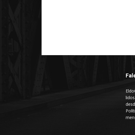
Fal
Eldo
lido
desd
Polí
mens