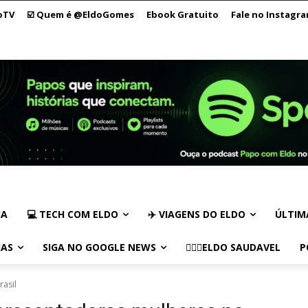
oTV
☑️ Quem é @EldoGomes
Ebook Gratuito
Fale no Instagr
IA
💻 TECH COM ELDO
✈️ VIAGENS DO ELDO
ÚLTIM
IAS
SIGA NO GOOGLE NEWS
🏃🏻‍♂️ELDO SAUDAVEL
P
asil