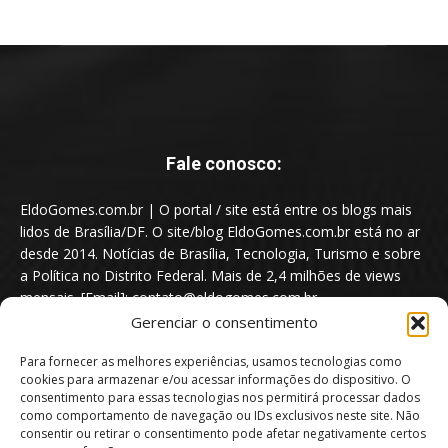
Fale conosco:
EldoGomes.com.br | O portal / site está entre os blogs mais
lidos de Brasília/DF. O site/blog EldoGomes.com.br está no ar
desde 2014. Notícias de Brasília, Tecnologia, Turismo e sobre
a Política no Distrito Federal. Mais de 2,4 milhões de views
mensais. [Email]: contato@eldogomes.com.br
Gerenciar o consentimento
Para fornecer as melhores experiências, usamos tecnologias como
cookies para armazenar e/ou acessar informações do dispositivo. O
consentimento para essas tecnologias nos permitirá processar dados
como comportamento de navegação ou IDs exclusivos neste site. Não
consentir ou retirar o consentimento pode afetar negativamente certos