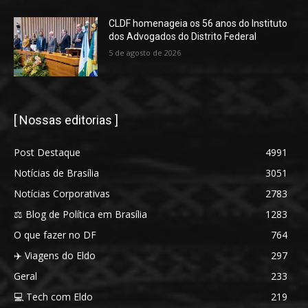
CLDF homenageia os 56 anos do Instituto
dos Advogados do Distrito Federal
5 de agosto de 2026
[ Nossas editorias ]
Post Destaque
4991
Notícias de Brasília
3051
Notícias Corporativas
2783
⚖️ Blog de Política em Brasília
1283
O que fazer no DF
764
✈️ Viagens do Eldo
297
Geral
233
💻 Tech com Eldo
219