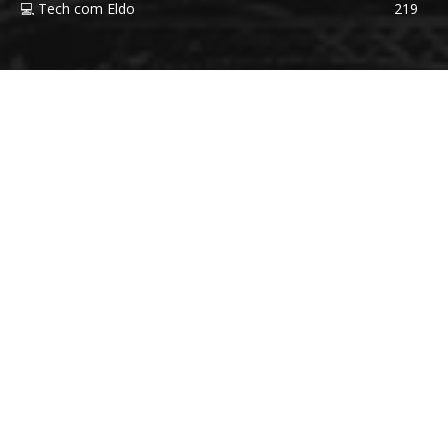
💻 Tech com Eldo
219