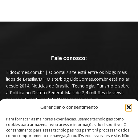
Fale conosco:
EldoGomes.com.br | O portal / site está entre os blogs mais
lidos de Brasília/DF. O site/blog EldoGomes.com.br está no ar
desde 2014. Notícias de Brasília, Tecnologia, Turismo e sobre
a Política no Distrito Federal. Mais de 2,4 milhões de views
mensais. [Email]: contato@eldogomes.com.br
Gerenciar o consentimento
Para fornecer as melhores experiências, usamos tecnologias como
cookies para armazenar e/ou acessar informações do dispositivo. O
consentimento para essas tecnologias nos permitirá processar dados
como comportamento de navegação ou IDs exclusivos neste site. Não