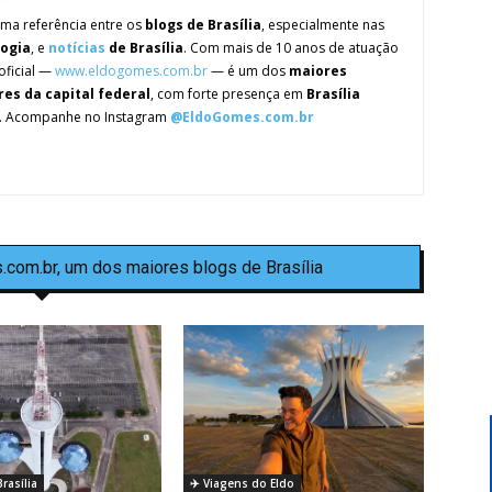
ma referência entre os
blogs de Brasília
, especialmente nas
logia
, e
notícias
de Brasília
. Com mais de 10 anos de atuação
oficial —
www.eldogomes.com.br
— é um dos
maiores
res da capital federal
, com forte presença em
Brasília
. Acompanhe no Instagram
@EldoGomes.com.br
.com.br, um dos maiores blogs de Brasília
rasília
✈️ Viagens do Eldo