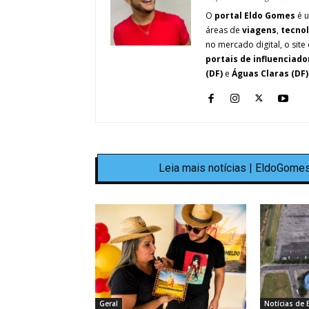
O
portal Eldo Gomes
é u
áreas de
viagens
,
tecno
no mercado digital, o site 
portais de influenciado
(DF)
e
Águas Claras (DF)
Leia mais notícias | EldoGomes
Geral
Notícias de B