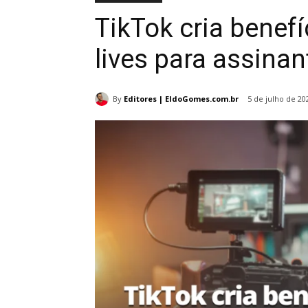
TikTok cria benef
lives para assinan
By
Editores | EldoGomes.com.br
5 de julho de 20