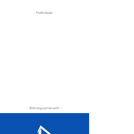
- Publicidade -
- @GiroAguasClarasDF -