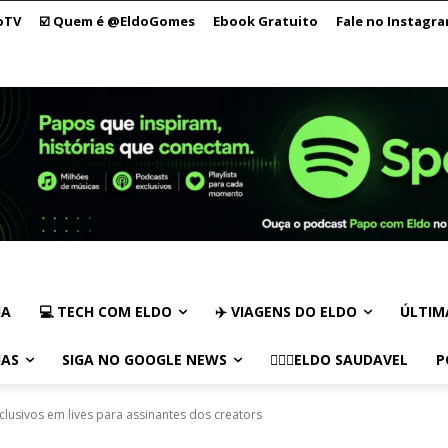
oTV
☑️ Quem é @EldoGomes
Ebook Gratuito
Fale no Instagr
IA
💻 TECH COM ELDO
✈️ VIAGENS DO ELDO
ÚLTIM
IAS
SIGA NO GOOGLE NEWS
🏃🏻‍♂️ELDO SAUDAVEL
P
xclusivos em lives para assinantes dos creators