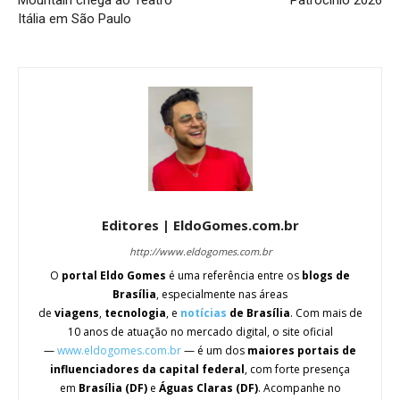
Mountain chega ao Teatro
Patrocínio 2026
Itália em São Paulo
Editores | EldoGomes.com.br
http://www.eldogomes.com.br
O
portal Eldo Gomes
é uma referência entre os
blogs de
Brasília
, especialmente nas áreas
de
viagens
,
tecnologia
, e
notícias
de Brasília
. Com mais de
10 anos de atuação no mercado digital, o site oficial
—
www.eldogomes.com.br
— é um dos
maiores portais de
influenciadores da capital federal
, com forte presença
em
Brasília (DF)
e
Águas Claras (DF)
. Acompanhe no