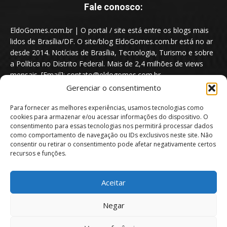
Fale conosco:
EldoGomes.com.br | O portal / site está entre os blogs mais
lidos de Brasília/DF. O site/blog EldoGomes.com.br está no ar
desde 2014. Notícias de Brasília, Tecnologia, Turismo e sobre
a Política no Distrito Federal. Mais de 2,4 milhões de views
mensais. [Email]: contato@eldogomes.com.br
Gerenciar o consentimento
Para fornecer as melhores experiências, usamos tecnologias como
cookies para armazenar e/ou acessar informações do dispositivo. O
consentimento para essas tecnologias nos permitirá processar dados
como comportamento de navegação ou IDs exclusivos neste site. Não
consentir ou retirar o consentimento pode afetar negativamente certos
recursos e funções.
Aceitar
Portal EldoGomes.com.br | Entre os Blogs mais lidos de Brasília/DF. |
Negar
2014 - 2026