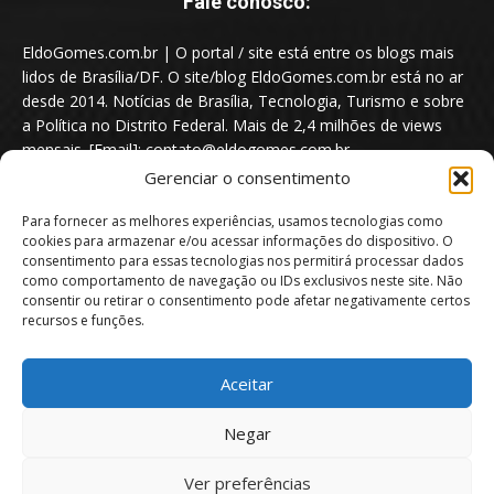
Fale conosco:
EldoGomes.com.br | O portal / site está entre os blogs mais
lidos de Brasília/DF. O site/blog EldoGomes.com.br está no ar
desde 2014. Notícias de Brasília, Tecnologia, Turismo e sobre
a Política no Distrito Federal. Mais de 2,4 milhões de views
mensais. [Email]: contato@eldogomes.com.br
Gerenciar o consentimento
Para fornecer as melhores experiências, usamos tecnologias como
cookies para armazenar e/ou acessar informações do dispositivo. O
consentimento para essas tecnologias nos permitirá processar dados
como comportamento de navegação ou IDs exclusivos neste site. Não
consentir ou retirar o consentimento pode afetar negativamente certos
recursos e funções.
Aceitar
Portal EldoGomes.com.br | Entre os Blogs mais lidos de Brasília/DF. |
Negar
2014 - 2026
Ver preferências
Sobre nós
Quem é “Eldo Gomes”
Política de privacidade