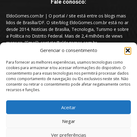
Fale conosco:
EldoGomes.com.br | O portal / site está entre os blogs mais
lidos de Brasília/DF. O site/blog EldoGomes.com.br está no ar
desde 2014. Notícias de Brasília, Tecnologia, Turismo e sobre
a Política no Distrito Federal. Mais de 2,4 milhões de views
mensais. [Email]: contato@eldogomes.com.br
Gerenciar o consentimento
Para fornecer as melhores experiências, usamos tecnologias como
cookies para armazenar e/ou acessar informações do dispositivo. O
consentimento para essas tecnologias nos permitirá processar dados
como comportamento de navegação ou IDs exclusivos neste site. Não
consentir ou retirar o consentimento pode afetar negativamente certos
recursos e funções.
Aceitar
Portal EldoGomes.com.br | Entre os Blogs mais lidos de Brasília/DF. |
Negar
2014 - 2026
Ver preferências
Sobre nós
Quem é “Eldo Gomes”
Política de privacidade