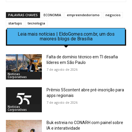
PALAVRAS CHAVES
ECONOMIA
empreendedorismo
negocios
startups
tecnologia
Leia mais notícias | EldoGomes.com.br, um dos
maiores blogs de Brasília
Falta de domínio técnico em TI desafia
líderes em São Paulo
7 de agosto de 2026
Notícias
Corporativas
Prêmio 55content abre pré-inscrição para
apps regionais
7 de agosto de 2026
Notícias
Corporativas
Buk estreia no CONARH com painel sobre
IA e interatividade