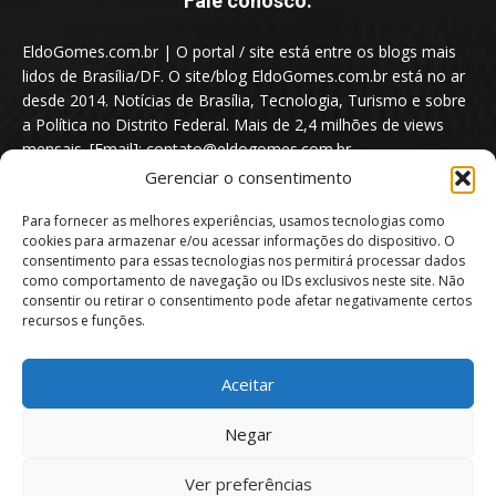
Fale conosco:
EldoGomes.com.br | O portal / site está entre os blogs mais
lidos de Brasília/DF. O site/blog EldoGomes.com.br está no ar
desde 2014. Notícias de Brasília, Tecnologia, Turismo e sobre
a Política no Distrito Federal. Mais de 2,4 milhões de views
mensais. [Email]: contato@eldogomes.com.br
Gerenciar o consentimento
Para fornecer as melhores experiências, usamos tecnologias como
cookies para armazenar e/ou acessar informações do dispositivo. O
consentimento para essas tecnologias nos permitirá processar dados
como comportamento de navegação ou IDs exclusivos neste site. Não
consentir ou retirar o consentimento pode afetar negativamente certos
recursos e funções.
Aceitar
Portal EldoGomes.com.br | Entre os Blogs mais lidos de Brasília/DF. |
Negar
2014 - 2026
Ver preferências
Sobre nós
Quem é “Eldo Gomes”
Política de privacidade