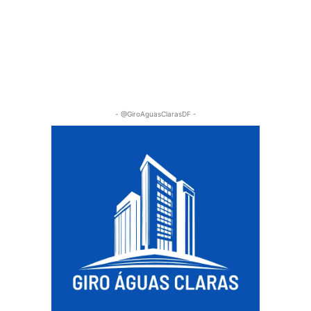
- @GiroAguasClarasDF -