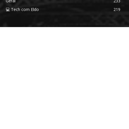
Geral
233
💻 Tech com Eldo
219