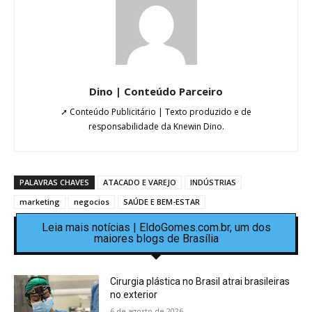
Dino | Conteúdo Parceiro
➚ Conteúdo Publicitário | Texto produzido e de
responsabilidade da Knewin Dino.
PALAVRAS CHAVES
ATACADO E VAREJO
INDÚSTRIAS
marketing
negocios
SAÚDE E BEM-ESTAR
Leia mais notícias | EldoGomes.com.br, um dos
maiores blogs de Brasília
Cirurgia plástica no Brasil atrai brasileiras
no exterior
6 de agosto de 2026