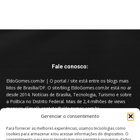
Fale conosco:
EldoGomes.com.br | O portal / site está entre os blogs mais
lidos de Brasília/DF. O site/blog EldoGomes.com.br está no ar
desde 2014. Notícias de Brasília, Tecnologia, Turismo e sobre
a Política no Distrito Federal. Mais de 2,4 milhões de views
mensais. [Email]: contato@eldogomes.com.br
Gerenciar o consentimento
Para fornecer as melhores experiências, usamos tecnologias como
cookies para armazenar e/ou acessar informações do dispositivo. O
consentimento para essas tecnologias nos permitirá processar dados