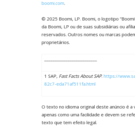
boomi.com
.
© 2025 Boomi, LP. Boomi, o logotipo “Boomi”
da Boomi, LP ou de suas subsidiárias ou afil
reservados. Outros nomes ou marcas podem 
proprietários.
_________________________
1 SAP,
Fast Facts About SAP
.
https://www.
82c7-eda71af511fa.html
O texto no idioma original deste anúncio é a 
apenas como uma facilidade e devem se referi
texto que tem efeito legal.