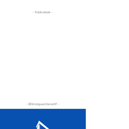
- Publicidade -
- @GiroAguasClarasDF -