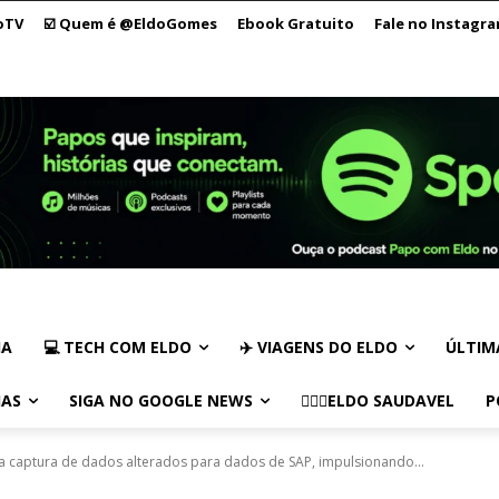
oTV
☑️ Quem é @EldoGomes
Ebook Gratuito
Fale no Instagr
IA
💻 TECH COM ELDO
✈️ VIAGENS DO ELDO
ÚLTIM
IAS
SIGA NO GOOGLE NEWS
🏃🏻‍♂️ELDO SAUDAVEL
P
 captura de dados alterados para dados de SAP, impulsionando...