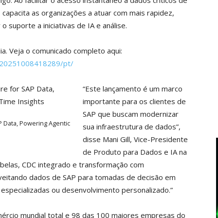
igo. Ao facilitar o acesso instantâneo a dados críticos de
capacita as organizações a atuar com mais rapidez,
 suporte a iniciativas de IA e análise.
ia. Veja o comunicado completo aqui:
/20251008418289/pt/
“Este lançamento é um marco
importante para os clientes de
SAP que buscam modernizar
 Data, Powering Agentic
sua infraestrutura de dados”,
disse Mani Gill, Vice-Presidente
de Produto para Dados e IA na
tabelas, CDC integrado e transformação com
eitando dados de SAP para tomadas de decisão em
 especializadas ou desenvolvimento personalizado.”
ércio mundial total e 98 das 100 maiores empresas do