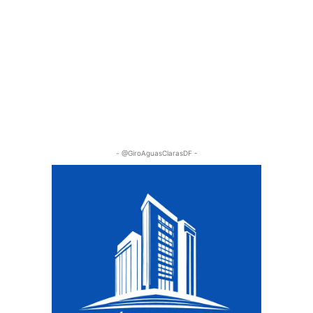
- @GiroAguasClarasDF -