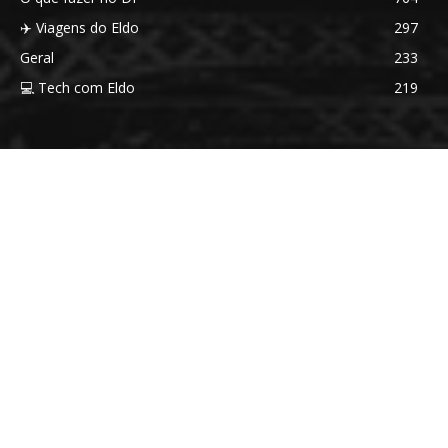
✈️ Viagens do Eldo
297
Geral
233
💻 Tech com Eldo
219