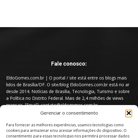
Fale conosco:
EldoGomes.com.br | O portal / site está entre os blogs mais
lidos de Brasília/DF. O site/blog EldoGomes.com.br está no ar
desde 2014. Notícias de Brasília, Tecnologia, Turismo e sobre
a Política no Distrito Federal. Mais de 2,4 milhões de views
mensais. [Email]: contato@eldogomes.com.br
Gerenciar o consentimento
Para fornecer as melhores experiências, usamos tecnologias como
cookies para armazenar e/ou acessar informações do dispositivo. O
consentimento para essas tecnologias nos permitirá processar dados