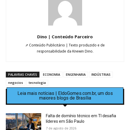
Dino | Conteúdo Parceiro
➚ Conteúdo Publicitário | Texto produzido e de
responsabilidade da Knewin Dino.
PALAVRAS CHAVES
ECONOMIA
ENGENHARIA
INDÚSTRIAS
negocios
tecnologia
Leia mais notícias | EldoGomes.com.br, um dos
maiores blogs de Brasília
Falta de domínio técnico em TI desafia
líderes em São Paulo
7 de agosto de 2026