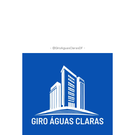
- @GiroAguasClarasDF -