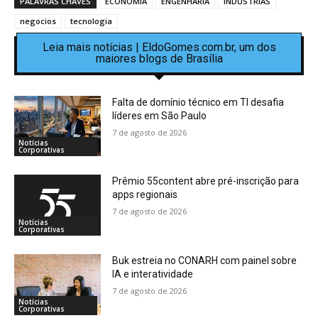
PALAVRAS CHAVES
ECONOMIA
ENGENHARIA
INDÚSTRIAS
negocios
tecnologia
Leia mais notícias | EldoGomes.com.br, um dos
maiores blogs de Brasília
Falta de domínio técnico em TI desafia
líderes em São Paulo
7 de agosto de 2026
Notícias
Corporativas
Prêmio 55content abre pré-inscrição para
apps regionais
7 de agosto de 2026
Notícias
Corporativas
Buk estreia no CONARH com painel sobre
IA e interatividade
7 de agosto de 2026
Notícias
Corporativas