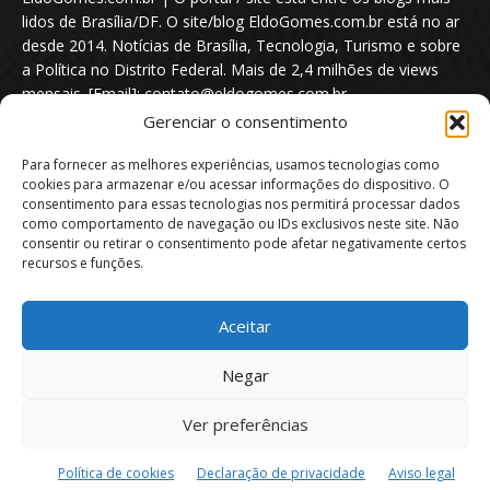
lidos de Brasília/DF. O site/blog EldoGomes.com.br está no ar
desde 2014. Notícias de Brasília, Tecnologia, Turismo e sobre
a Política no Distrito Federal. Mais de 2,4 milhões de views
mensais. [Email]: contato@eldogomes.com.br
Gerenciar o consentimento
Para fornecer as melhores experiências, usamos tecnologias como
cookies para armazenar e/ou acessar informações do dispositivo. O
consentimento para essas tecnologias nos permitirá processar dados
como comportamento de navegação ou IDs exclusivos neste site. Não
consentir ou retirar o consentimento pode afetar negativamente certos
recursos e funções.
Aceitar
Portal EldoGomes.com.br | Entre os Blogs mais lidos de Brasília/DF. |
Negar
2014 - 2026
Ver preferências
Sobre nós
Quem é “Eldo Gomes”
Política de privacidade
Aviso Legal
Direitos Autorais
Política de Cookies
Política de cookies
Declaração de privacidade
Aviso legal
Isenção de Responsabilidade
Contato