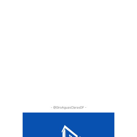
- @GiroAguasClarasDF -