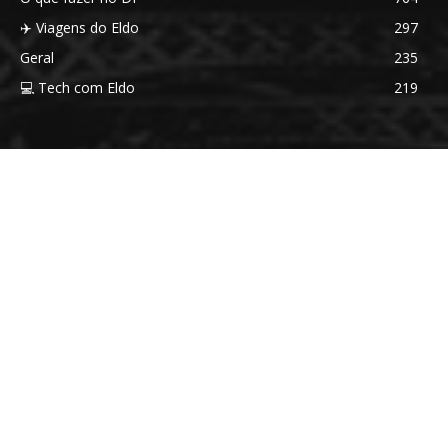
✈️ Viagens do Eldo
297
Geral
235
💻 Tech com Eldo
219