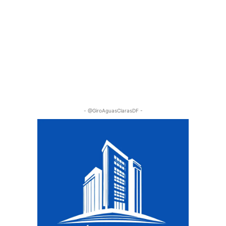
- @GiroAguasClarasDF -