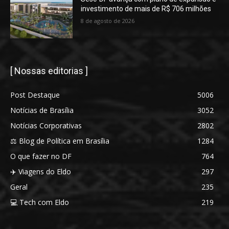
investimento de mais de R$ 706 milhões
8 de agosto de 2026
[ Nossas editorias ]
Post Destaque
5006
Notícias de Brasília
3052
Notícias Corporativas
2802
⚖️ Blog de Política em Brasília
1284
O que fazer no DF
764
✈️ Viagens do Eldo
297
Geral
235
💻 Tech com Eldo
219