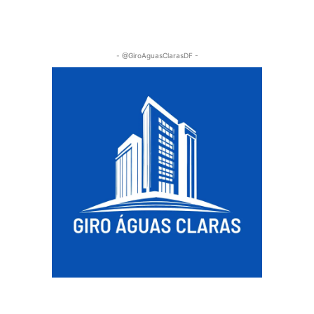
- @GiroAguasClarasDF -