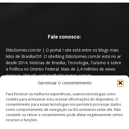
Fale conosco:
EldoGomes.com.br | O portal / site está entre os blogs mais
lidos de Brasília/DF. O site/blog EldoGomes.com.br está no ar
desde 2014. Notícias de Brasília, Tecnologia, Turismo e sobre
a Política no Distrito Federal. Mais de 2,4 milhões de views
mensais. [Email]: contato@eldogomes.com.br
Gerenciar o consentimento
Para fornecer as melhores experiências, usamos tecnologias como
cookies para armazenar e/ou acessar informações do dispositivo. O
consentimento para essas tecnologias nos permitirá processar dados
como comportamento de navegação ou IDs exclusivos neste site. Não
consentir ou retirar o consentimento pode afetar negativamente certos
recursos e funções.