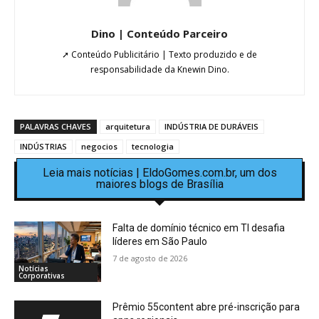
Dino | Conteúdo Parceiro
➚ Conteúdo Publicitário | Texto produzido e de
responsabilidade da Knewin Dino.
PALAVRAS CHAVES
arquitetura
INDÚSTRIA DE DURÁVEIS
INDÚSTRIAS
negocios
tecnologia
Leia mais notícias | EldoGomes.com.br, um dos
maiores blogs de Brasília
Falta de domínio técnico em TI desafia
líderes em São Paulo
7 de agosto de 2026
Notícias
Corporativas
Prêmio 55content abre pré-inscrição para