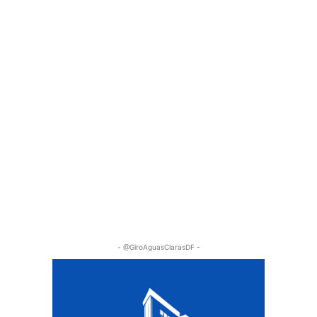
- @GiroAguasClarasDF -