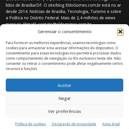
lidos de Brasília/DF. O site/blog EldoGomes.com.br está no ar
desde 2014. Notícias de Brasília, Tecnologia, Turismo e sobre
a Política no Distrito Federal. Mais de 2,4 milhões de views
mensais. [Email]: contato@eldogomes.com.br
Gerenciar o consentimento
Para fornecer as melhores experiências, usamos tecnologias como
cookies para armazenar e/ou acessar informações do dispositivo. O
consentimento para essas tecnologias nos permitirá processar dados
como comportamento de navegação ou IDs exclusivos neste site. Não
consentir ou retirar o consentimento pode afetar negativamente certos
recursos e funções.
Aceitar
Portal EldoGomes.com.br | Entre os Blogs mais lidos de Brasília/DF. |
Negar
2014 - 2026
Ver preferências
Sobre nós
Quem é “Eldo Gomes”
Política de privacidade
Aviso Legal
Direitos Autorais
Política de Cookies
Política de cookies
Declaração de privacidade
Aviso legal
Isenção de Responsabilidade
Contato