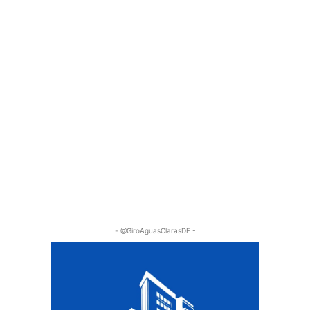
- @GiroAguasClarasDF -