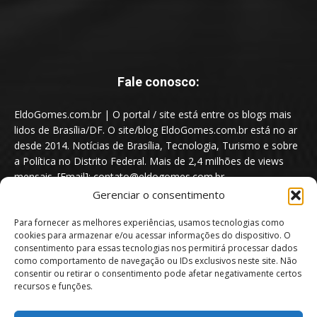
Fale conosco:
EldoGomes.com.br | O portal / site está entre os blogs mais
lidos de Brasília/DF. O site/blog EldoGomes.com.br está no ar
desde 2014. Notícias de Brasília, Tecnologia, Turismo e sobre
a Política no Distrito Federal. Mais de 2,4 milhões de views
mensais. [Email]: contato@eldogomes.com.br
Gerenciar o consentimento
Para fornecer as melhores experiências, usamos tecnologias como
cookies para armazenar e/ou acessar informações do dispositivo. O
consentimento para essas tecnologias nos permitirá processar dados
como comportamento de navegação ou IDs exclusivos neste site. Não
consentir ou retirar o consentimento pode afetar negativamente certos
recursos e funções.