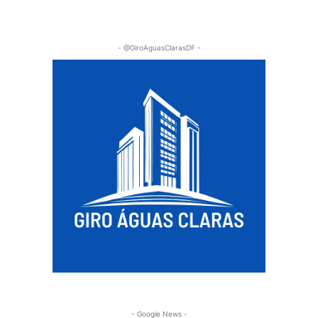
- @GiroAguasClarasDF -
- Google News -