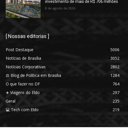
investimento de mais de R$ 706 milhões
8 de agosto de 2026
[ Nossas editorias ]
Post Destaque
5006
Notícias de Brasília
3052
Notícias Corporativas
2802
⚖️ Blog de Política em Brasília
1284
O que fazer no DF
764
✈️ Viagens do Eldo
297
Geral
235
💻 Tech com Eldo
219