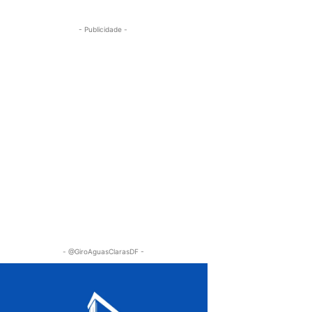
- Publicidade -
- @GiroAguasClarasDF -