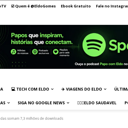
oTV
☑️ Quem é @EldoGomes
Ebook Gratuito
Fale no Instagr
IA
💻 TECH COM ELDO
✈️ VIAGENS DO ELDO
ÚLTIM
IAS
SIGA NO GOOGLE NEWS
🏃🏻‍♂️ELDO SAUDAVEL
P
adas somam 7,3 milhões de downloads