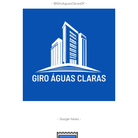
- @GiroAguasClarasDF -
- Google News -