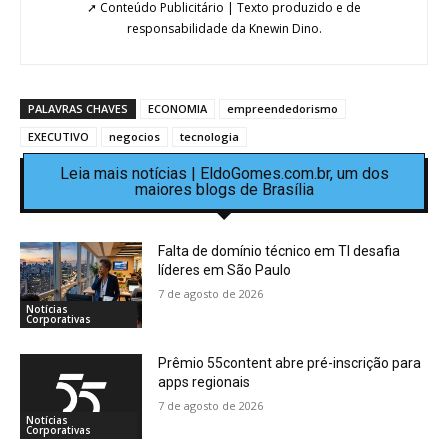
➚ Conteúdo Publicitário | Texto produzido e de
responsabilidade da Knewin Dino.
PALAVRAS CHAVES
ECONOMIA
empreendedorismo
EXECUTIVO
negocios
tecnologia
Leia mais notícias | EldoGomes.com.br, um dos
maiores blogs de Brasília
Falta de domínio técnico em TI desafia
líderes em São Paulo
7 de agosto de 2026
Notícias
Corporativas
Prêmio 55content abre pré-inscrição para
apps regionais
7 de agosto de 2026
Notícias
Corporativas