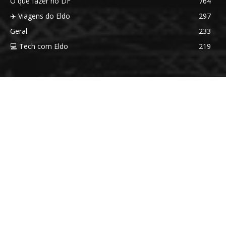
O que fazer no DF
764
✈️ Viagens do Eldo
297
Geral
233
💻 Tech com Eldo
219