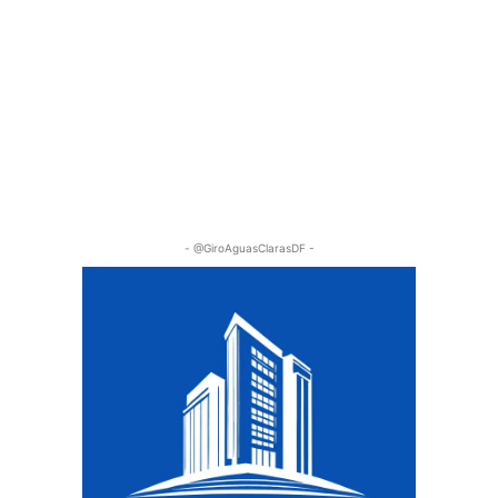
- @GiroAguasClarasDF -