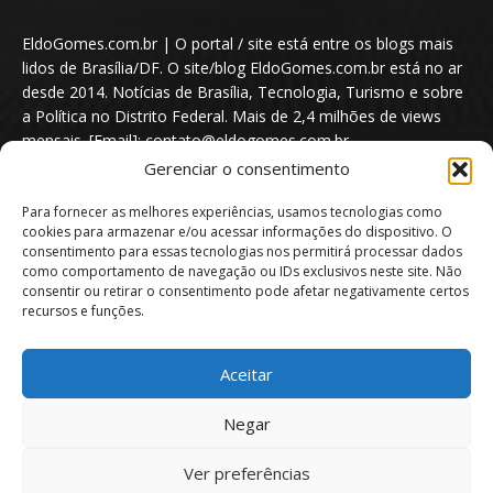
EldoGomes.com.br | O portal / site está entre os blogs mais
lidos de Brasília/DF. O site/blog EldoGomes.com.br está no ar
desde 2014. Notícias de Brasília, Tecnologia, Turismo e sobre
a Política no Distrito Federal. Mais de 2,4 milhões de views
mensais. [Email]: contato@eldogomes.com.br
Gerenciar o consentimento
Para fornecer as melhores experiências, usamos tecnologias como
cookies para armazenar e/ou acessar informações do dispositivo. O
consentimento para essas tecnologias nos permitirá processar dados
como comportamento de navegação ou IDs exclusivos neste site. Não
consentir ou retirar o consentimento pode afetar negativamente certos
recursos e funções.
Aceitar
Portal EldoGomes.com.br | Entre os Blogs mais lidos de Brasília/DF. |
Negar
2014 - 2026
Ver preferências
Sobre nós
Quem é “Eldo Gomes”
Política de privacidade