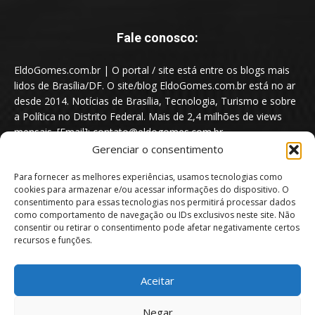
Fale conosco:
EldoGomes.com.br | O portal / site está entre os blogs mais
lidos de Brasília/DF. O site/blog EldoGomes.com.br está no ar
desde 2014. Notícias de Brasília, Tecnologia, Turismo e sobre
a Política no Distrito Federal. Mais de 2,4 milhões de views
mensais. [Email]: contato@eldogomes.com.br
Gerenciar o consentimento
Para fornecer as melhores experiências, usamos tecnologias como
cookies para armazenar e/ou acessar informações do dispositivo. O
consentimento para essas tecnologias nos permitirá processar dados
como comportamento de navegação ou IDs exclusivos neste site. Não
consentir ou retirar o consentimento pode afetar negativamente certos
recursos e funções.
Aceitar
Portal EldoGomes.com.br | Entre os Blogs mais lidos de Brasília/DF. |
Negar