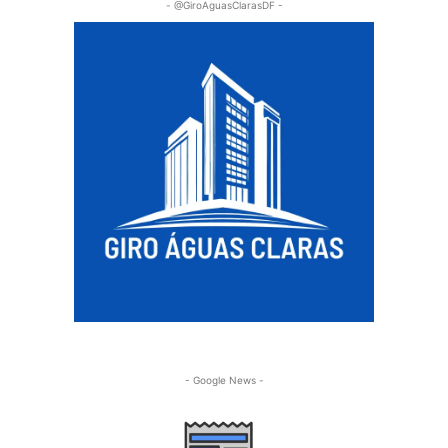
- @GiroAguasClarasDF -
- Google News -