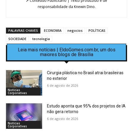
➚ Conteúdo Publicitário | Texto produzido e de
responsabilidade da Knewin Dino.
PALAVRAS CHAVES
ECONOMIA
negocios
POLÍTICAS
SOCIEDADE
tecnologia
Leia mais notícias | EldoGomes.com.br, um dos
maiores blogs de Brasília
Cirurgia plástica no Brasil atrai brasileiras
no exterior
6 de agosto de 2026
Notícias
Corporativas
Estudo aponta que 95% dos projetos de IA
não gera retorno
6 de agosto de 2026
Notícias
Corporativas