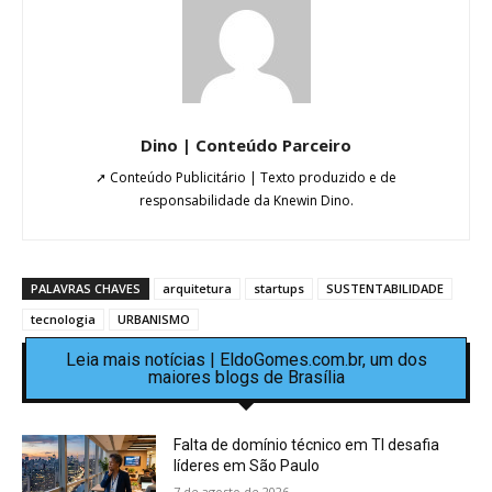
Dino | Conteúdo Parceiro
➚ Conteúdo Publicitário | Texto produzido e de
responsabilidade da Knewin Dino.
PALAVRAS CHAVES
arquitetura
startups
SUSTENTABILIDADE
tecnologia
URBANISMO
Leia mais notícias | EldoGomes.com.br, um dos
maiores blogs de Brasília
Falta de domínio técnico em TI desafia
líderes em São Paulo
7 de agosto de 2026