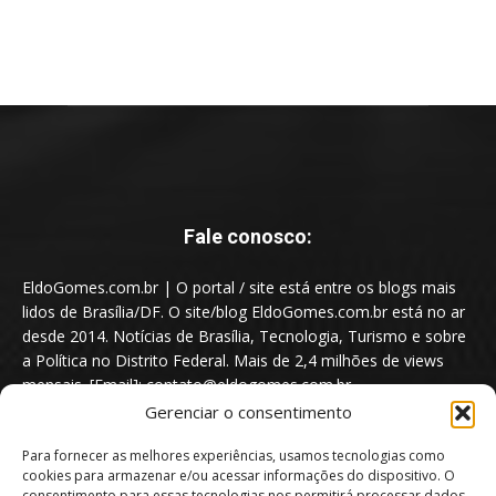
Fale conosco:
EldoGomes.com.br | O portal / site está entre os blogs mais
lidos de Brasília/DF. O site/blog EldoGomes.com.br está no ar
desde 2014. Notícias de Brasília, Tecnologia, Turismo e sobre
a Política no Distrito Federal. Mais de 2,4 milhões de views
mensais. [Email]: contato@eldogomes.com.br
Gerenciar o consentimento
Para fornecer as melhores experiências, usamos tecnologias como
cookies para armazenar e/ou acessar informações do dispositivo. O
consentimento para essas tecnologias nos permitirá processar dados