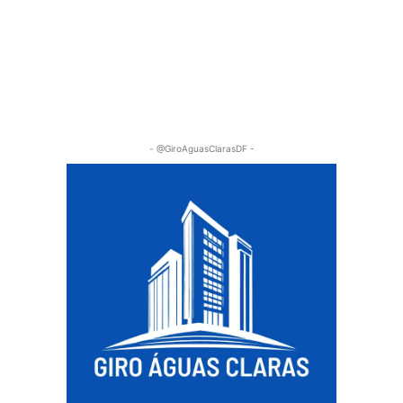
- @GiroAguasClarasDF -