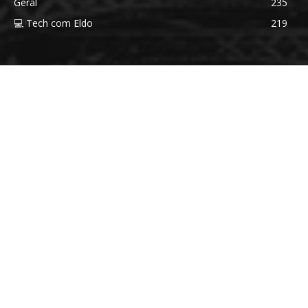
Geral
235
💻 Tech com Eldo
219