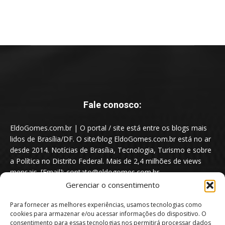
Fale conosco:
EldoGomes.com.br | O portal / site está entre os blogs mais
lidos de Brasília/DF. O site/blog EldoGomes.com.br está no ar
desde 2014. Notícias de Brasília, Tecnologia, Turismo e sobre
a Política no Distrito Federal. Mais de 2,4 milhões de views
mensais. [Email]: contato@eldogomes.com.br
Gerenciar o consentimento
Para fornecer as melhores experiências, usamos tecnologias como
cookies para armazenar e/ou acessar informações do dispositivo. O
consentimento para essas tecnologias nos permitirá processar dados