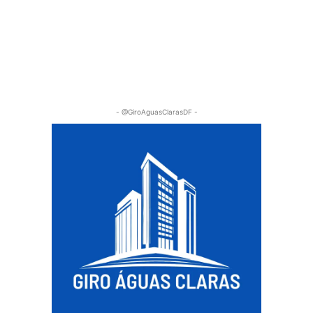
- @GiroAguasClarasDF -