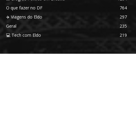
O que fazer no DF
764
✈️ Viagens do Eldo
297
Geral
235
💻 Tech com Eldo
219