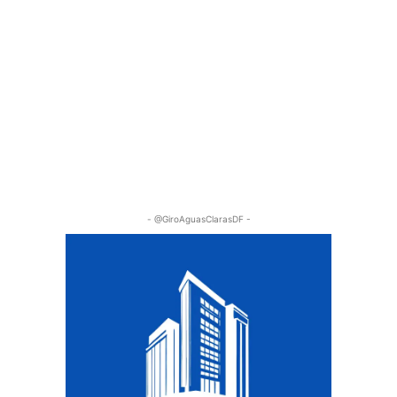
- @GiroAguasClarasDF -