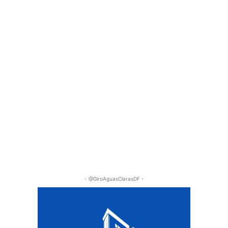
- @GiroAguasClarasDF -