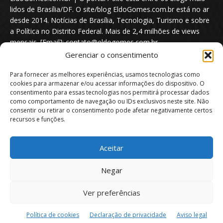
lidos de Brasília/DF. O site/blog EldoGomes.com.br está no ar
desde 2014. Notícias de Brasília, Tecnologia, Turismo e sobre
a Política no Distrito Federal. Mais de 2,4 milhões de views
mensais. [Email]: contato@eldogomes.com.br
Gerenciar o consentimento
Para fornecer as melhores experiências, usamos tecnologias como
cookies para armazenar e/ou acessar informações do dispositivo. O
consentimento para essas tecnologias nos permitirá processar dados
como comportamento de navegação ou IDs exclusivos neste site. Não
consentir ou retirar o consentimento pode afetar negativamente certos
recursos e funções.
Aceitar
Portal EldoGomes.com.br | Entre os Blogs mais lidos de Brasília/DF. |
Negar
2014 - 2026
Ver preferências
Sobre nós
Quem é “Eldo Gomes”
Política de privacidade
Aviso Legal
Direitos Autorais
Política de Cookies
Política de cookies
Declaração de privacidade
Aviso legal
Isenção de Responsabilidade
Contato