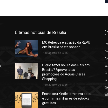
Últimas notícias de Brasília
[
MC Rebecca é atração da REPU
P
em Brasília neste sábado
No
7 de agosto de 2026
No
⚖️
O que fazer no Dia dos Pais em
A
Brasília? Aproveite as
O
promoções do Águas Claras
Shopping
✈️
7 de agosto de 2026
Ge
Encha seu Kindle tem nova data

e confirma milhares de eBooks
gratuitos