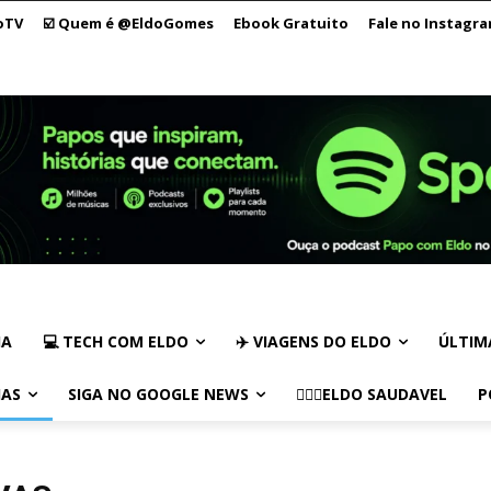
oTV
☑️ Quem é @EldoGomes
Ebook Gratuito
Fale no Instagr
IA
💻 TECH COM ELDO
✈️ VIAGENS DO ELDO
ÚLTIM
IAS
SIGA NO GOOGLE NEWS
🏃🏻‍♂️ELDO SAUDAVEL
P