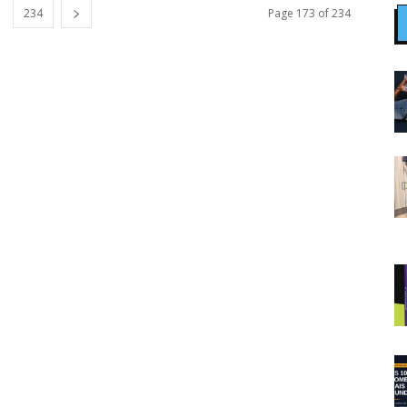
234
Page 173 of 234