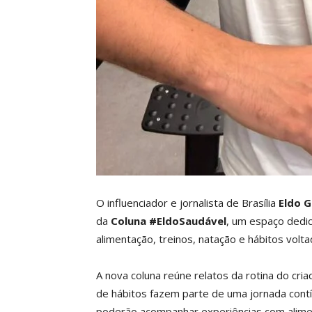
O influenciador e jornalista de Brasília
Eldo 
da
Coluna #EldoSaudável
, um espaço dedi
alimentação, treinos, natação e hábitos volt
A nova coluna reúne relatos da rotina do c
de hábitos fazem parte de uma jornada contí
poderão acompanhar experiências com alimento