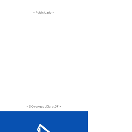
- Publicidade -
- @GiroAguasClarasDF -