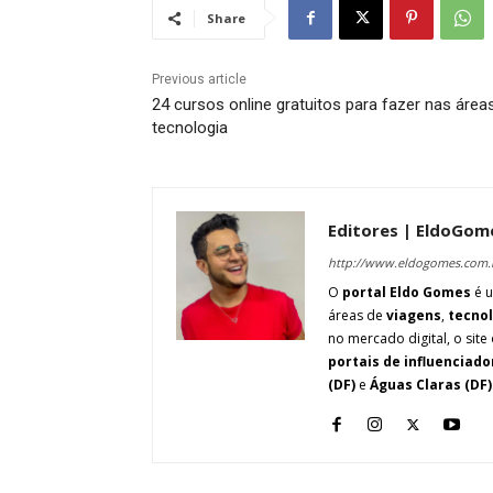
Share
Previous article
24 cursos online gratuitos para fazer nas área
tecnologia
Editores | EldoGom
http://www.eldogomes.com.
O
portal Eldo Gomes
é u
áreas de
viagens
,
tecno
no mercado digital, o site 
portais de influenciado
(DF)
e
Águas Claras (DF)