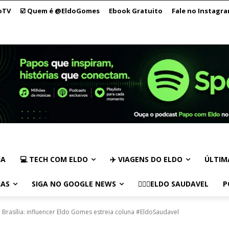
oTV
☑️ Quem é @EldoGomes
Ebook Gratuito
Fale no Instagr
IA
💻 TECH COM ELDO
✈️ VIAGENS DO ELDO
ÚLTIM
IAS
SIGA NO GOOGLE NEWS
🏃🏻‍♂️ELDO SAUDAVEL
P
 Brasília: influencer Eldo Gomes estreia coluna #EldoSaudavel