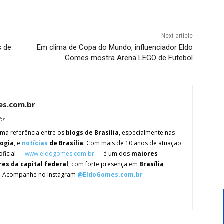
Next article
s de
Em clima de Copa do Mundo, influenciador Eldo
Gomes mostra Arena LEGO de Futebol
es.com.br
br
ma referência entre os
blogs de Brasília
, especialmente nas
logia
, e
notícias
de Brasília
. Com mais de 10 anos de atuação
oficial —
www.eldogomes.com.br
— é um dos
maiores
res da capital federal
, com forte presença em
Brasília
. Acompanhe no Instagram
@EldoGomes.com.br