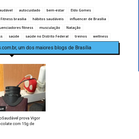
audável
autocuidado
bem-estar
Eldo Gomes
Fitness brasilia
hábitos saudáveis
influencer de Brasília
luenciadores fitness
musculação
Natação
ss
saúde
saúde no Distrito Federal
treinos
wellness
.com.br, um dos maiores blogs de Brasília
ue
oSaudável prova Vigor
ocolate com 15g de