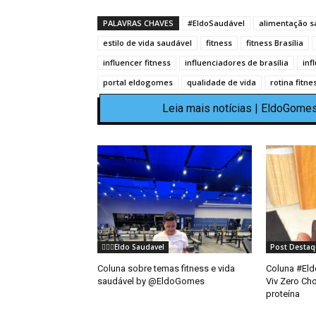
PALAVRAS CHAVES
#EldoSaudável
alimentação s
estilo de vida saudável
fitness
fitness Brasília
influencer fitness
influenciadores de brasília
inf
portal eldogomes
qualidade de vida
rotina fitne
Leia mais notícias | EldoGomes
🏃🏻‍♂️Eldo Saudavel
Post Destaq
Coluna sobre temas fitness e vida
Coluna #Eld
saudável by @EldoGomes
Viv Zero Ch
proteína