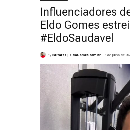
Influenciadores de
Eldo Gomes estrei
#EldoSaudavel
By
Editores | EldoGomes.com.br
5 de julho de 20