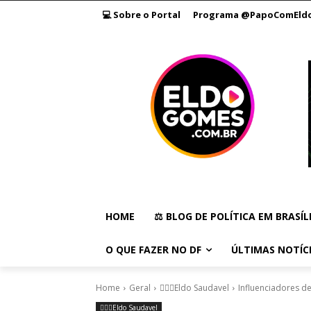
💻 Sobre o Portal
Programa @PapoComEld
HOME
⚖️ BLOG DE POLÍTICA EM BRASÍL
O QUE FAZER NO DF
ÚLTIMAS NOTÍC
Home
Geral
🏃🏻‍♂️Eldo Saudavel
Influenciadores de
🏃🏻‍♂️Eldo Saudavel