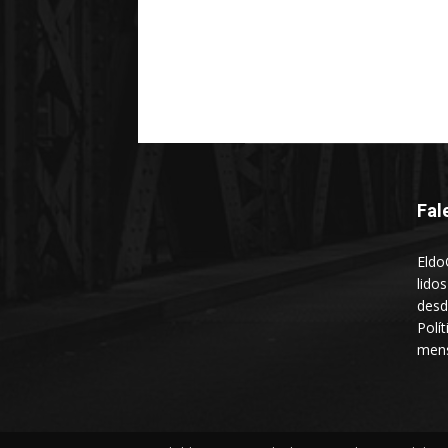
Fal
Eldo
lido
desd
Polí
mens