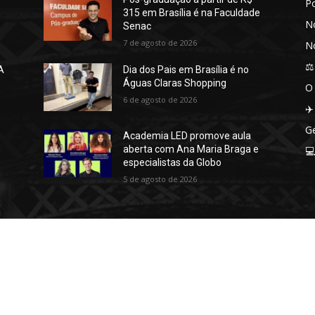
P
315 em Brasília é na Faculdade
No
Senac
7 de agosto de 2026
No
⚖️
A
Dia dos Pais em Brasília é no
Águas Claras Shopping
O
6 de agosto de 2026
✈️
Ge
Academia LED promove aula
aberta com Ana Maria Braga e

especialistas da Globo
5 de agosto de 2026