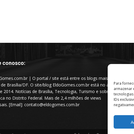
e conosco:
Gomes.com.br | O portal / site está entre os blogs mais
Para fornec
s de Brasília/DF. O site/blog EldoGomes.com.br está no ar
armazenar e
e 2014. Notícias de Brasília, Tecnologia, Turismo e sobre a
tecnologia
tica no Distrito Federal. Mais de 2,4 milhões de views
IDs exclusi
ais. [Email]: contato@eldogomes.com.br
negativamen
A