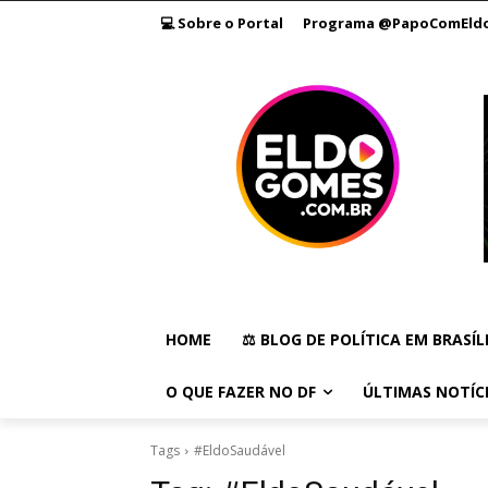
💻 Sobre o Portal
Programa @PapoComEld
HOME
⚖️ BLOG DE POLÍTICA EM BRASÍL
O QUE FAZER NO DF
ÚLTIMAS NOTÍC
Tags
#EldoSaudável