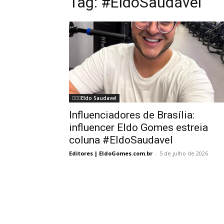
Tag:
#EldoSaudável
🏃🏻‍♂️Eldo Saudavel
Influenciadores de Brasília:
influencer Eldo Gomes estreia
coluna #EldoSaudavel
Editores | EldoGomes.com.br
-
5 de julho de 2026