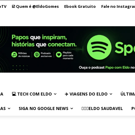
oTV
☑️ Quem é @EldoGomes
Ebook Gratuito
Fale no Instagr
IA
💻 TECH COM ELDO
✈️ VIAGENS DO ELDO
ÚLTIM
IAS
SIGA NO GOOGLE NEWS
🏃🏻‍♂️ELDO SAUDAVEL
P