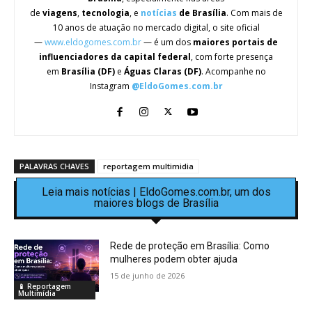
de
viagens
,
tecnologia
, e
notícias
de Brasília
. Com mais de
10 anos de atuação no mercado digital, o site oficial
—
www.eldogomes.com.br
— é um dos
maiores portais de
influenciadores da capital federal
, com forte presença
em
Brasília (DF)
e
Águas Claras (DF)
. Acompanhe no
Instagram
@EldoGomes.com.br
PALAVRAS CHAVES
reportagem multimidia
Leia mais notícias | EldoGomes.com.br, um dos
maiores blogs de Brasília
Rede de proteção em Brasília: Como
mulheres podem obter ajuda
15 de junho de 2026
📱 Reportagem
Multimídia