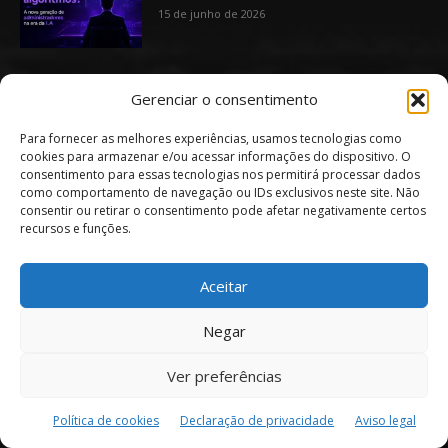
15 de junho de 2026
Geração Z, propósito e cooperativismo: os
Gerenciar o consentimento
valores que estão transformando o
mercado
Para fornecer as melhores experiências, usamos tecnologias como
4 de junho de 2026
cookies para armazenar e/ou acessar informações do dispositivo. O
consentimento para essas tecnologias nos permitirá processar dados
como comportamento de navegação ou IDs exclusivos neste site. Não
consentir ou retirar o consentimento pode afetar negativamente certos
Últimas notícias de Brasília
recursos e funções.
Dia dos Pais em Brasília é no Águas Claras
Shopping
Aceitar
6 de agosto de 2026
Negar
Academia LED promove aula aberta com
Ver preferências
Ana Maria Braga e especialistas da Globo
5 de agosto de 2026
Política de cookies
Declaração de privacidade
Aviso legal