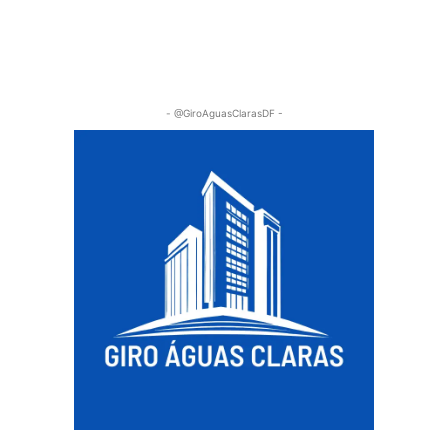
- @GiroAguasClarasDF -