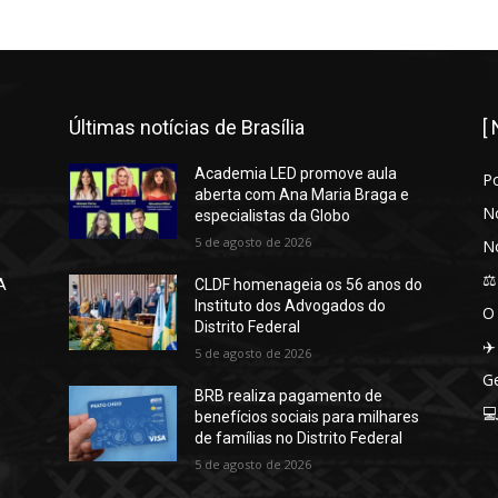
Últimas notícias de Brasília
[
Academia LED promove aula
P
aberta com Ana Maria Braga e
No
especialistas da Globo
5 de agosto de 2026
No
⚖️
A
CLDF homenageia os 56 anos do
Instituto dos Advogados do
O
Distrito Federal
✈️
5 de agosto de 2026
Ge
BRB realiza pagamento de

benefícios sociais para milhares
de famílias no Distrito Federal
5 de agosto de 2026