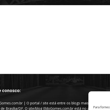
e conosco:
Gomes.com.br | O portal / site está entre os blogs mais
Para fornec
s de Brasília/DF. O site/blog EldoGomes.com.br está no ar