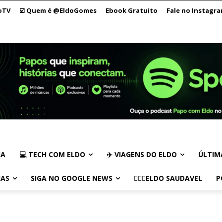
oTV
☑️ Quem é @EldoGomes
Ebook Gratuito
Fale no Instagr
IA
💻 TECH COM ELDO
✈️ VIAGENS DO ELDO
ÚLTIM
IAS
SIGA NO GOOGLE NEWS
🏃🏻‍♂️ELDO SAUDAVEL
P