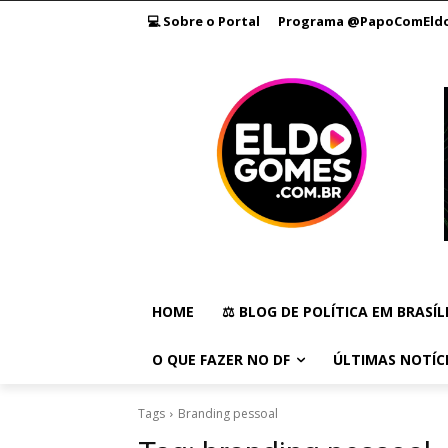
💻 Sobre o Portal
Programa @PapoComEld
HOME
⚖️ BLOG DE POLÍTICA EM BRASÍL
O QUE FAZER NO DF
ÚLTIMAS NOTÍC
Tags
Branding pessoal