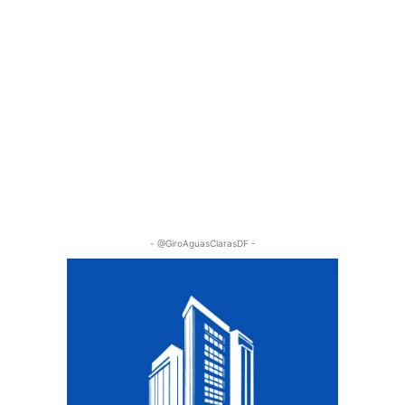
- @GiroAguasClarasDF -