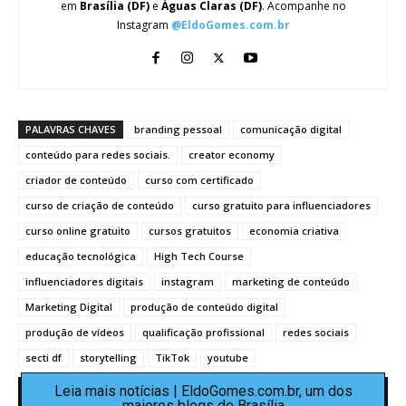
em
Brasília (DF)
e
Águas Claras (DF)
. Acompanhe no
Instagram
@EldoGomes.com.br
PALAVRAS CHAVES
branding pessoal
comunicação digital
conteúdo para redes sociais.
creator economy
criador de conteúdo
curso com certificado
curso de criação de conteúdo
curso gratuito para influenciadores
curso online gratuito
cursos gratuitos
economia criativa
educação tecnológica
High Tech Course
influenciadores digitais
instagram
marketing de conteúdo
Marketing Digital
produção de conteúdo digital
produção de vídeos
qualificação profissional
redes sociais
secti df
storytelling
TikTok
youtube
Leia mais notícias | EldoGomes.com.br, um dos
maiores blogs de Brasília