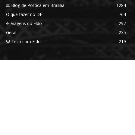
⚖️ Blog de Política em Brasília
1284
O que fazer no DF
764
✈️ Viagens do Eldo
297
Geral
235
💻 Tech com Eldo
219