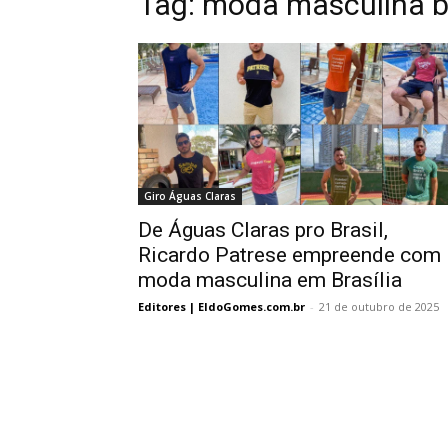
Tag:
moda masculina br
Giro Águas Claras
De Águas Claras pro Brasil,
Ricardo Patrese empreende com
moda masculina em Brasília
Editores | EldoGomes.com.br
-
21 de outubro de 2025