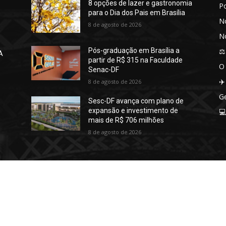
8 opções de lazer e gastronomia
P
para o Dia dos Pais em Brasília
No
8 de agosto de 2026
No
⚖️
Pós-graduação em Brasília a
A
partir de R$ 315 na Faculdade
O
Senac-DF
✈️
8 de agosto de 2026
Ge
Sesc-DF avança com plano de
expansão e investimento de

mais de R$ 706 milhões
8 de agosto de 2026