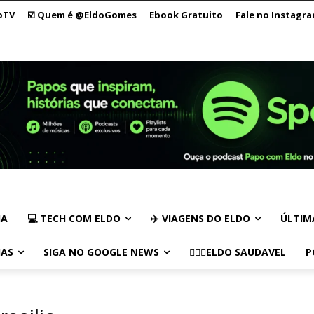
oTV
☑️ Quem é @EldoGomes
Ebook Gratuito
Fale no Instagr
IA
💻 TECH COM ELDO
✈️ VIAGENS DO ELDO
ÚLTIM
IAS
SIGA NO GOOGLE NEWS
🏃🏻‍♂️ELDO SAUDAVEL
P