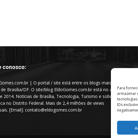
e conosco:
Gomes.com.br | O portal / site está entre os blogs mais
Para fornec
s de Brasília/DF. O site/blog EldoGomes.com.br está no ar
armazenar e
e 2014. Notícias de Brasília, Tecnologia, Turismo e sobre a
tecnologia
tica no Distrito Federal. Mais de 2,4 milhões de views
IDs exclusi
ais. [Email]: contato@eldogomes.com.br
negativamen
A