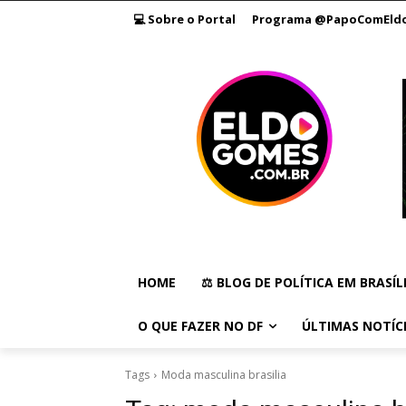
💻 Sobre o Portal
Programa @PapoComEld
HOME
⚖️ BLOG DE POLÍTICA EM BRASÍL
O QUE FAZER NO DF
ÚLTIMAS NOTÍC
Tags
Moda masculina brasilia