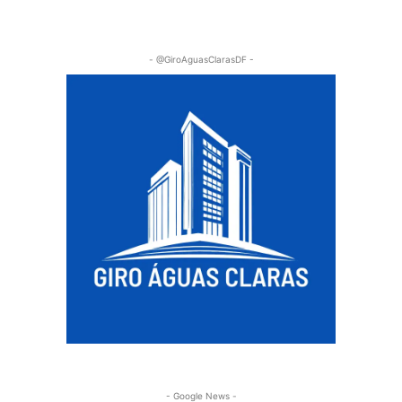
- @GiroAguasClarasDF -
- Google News -