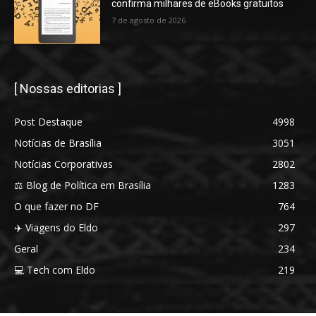
confirma milhares de eBooks gratuitos
7 de agosto de 2026
[ Nossas editorias ]
Post Destaque
4998
Notícias de Brasília
3051
Notícias Corporativas
2802
⚖️ Blog de Política em Brasília
1283
O que fazer no DF
764
✈️ Viagens do Eldo
297
Geral
234
💻 Tech com Eldo
219