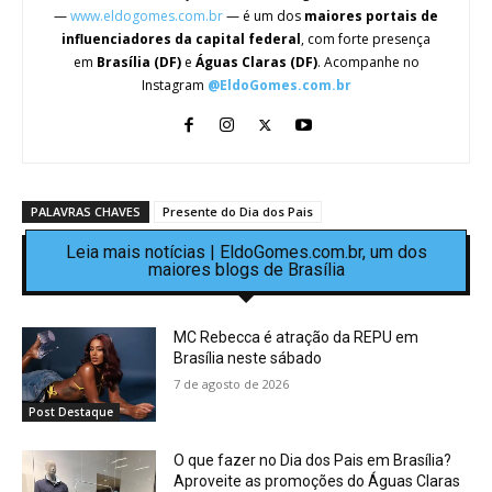
—
www.eldogomes.com.br
— é um dos
maiores portais de
influenciadores da capital federal
, com forte presença
em
Brasília (DF)
e
Águas Claras (DF)
. Acompanhe no
Instagram
@EldoGomes.com.br
PALAVRAS CHAVES
Presente do Dia dos Pais
Leia mais notícias | EldoGomes.com.br, um dos
maiores blogs de Brasília
MC Rebecca é atração da REPU em
Brasília neste sábado
7 de agosto de 2026
Post Destaque
O que fazer no Dia dos Pais em Brasília?
Aproveite as promoções do Águas Claras