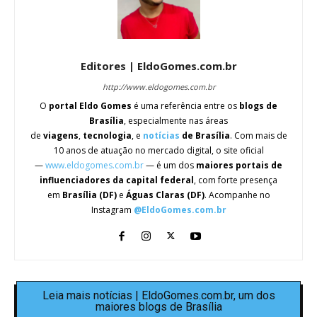
Editores | EldoGomes.com.br
http://www.eldogomes.com.br
O
portal Eldo Gomes
é uma referência entre os
blogs de
Brasília
, especialmente nas áreas
de
viagens
,
tecnologia
, e
notícias
de Brasília
. Com mais de
10 anos de atuação no mercado digital, o site oficial
—
www.eldogomes.com.br
— é um dos
maiores portais de
influenciadores da capital federal
, com forte presença
em
Brasília (DF)
e
Águas Claras (DF)
. Acompanhe no
Instagram
@EldoGomes.com.br
Leia mais notícias | EldoGomes.com.br, um dos
maiores blogs de Brasília