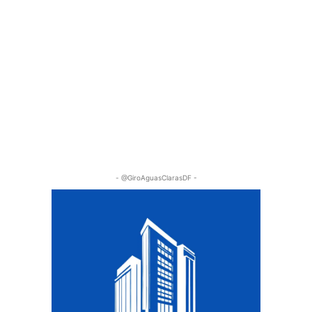
- @GiroAguasClarasDF -