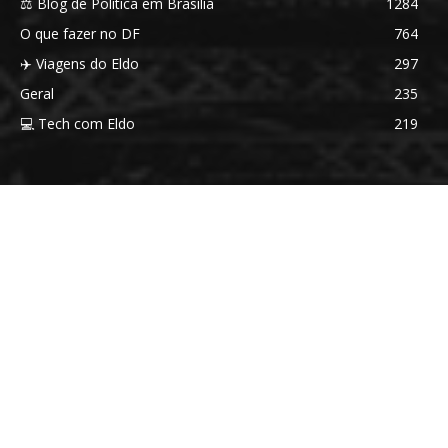
⚖️ Blog de Política em Brasília
1284
O que fazer no DF
764
✈️ Viagens do Eldo
297
Geral
235
💻 Tech com Eldo
219