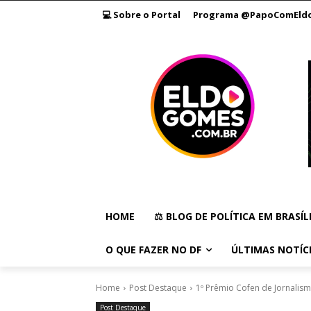
💻 Sobre o Portal
Programa @PapoComEld
HOME
⚖️ BLOG DE POLÍTICA EM BRASÍL
O QUE FAZER NO DF
ÚLTIMAS NOTÍC
Home
Post Destaque
1º Prêmio Cofen de Jornalis
Post Destaque