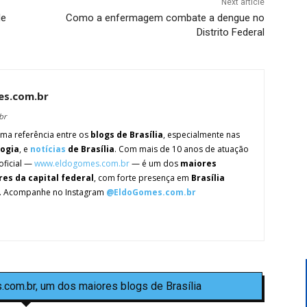
Next article
de
Como a enfermagem combate a dengue no
Distrito Federal
es.com.br
br
ma referência entre os
blogs de Brasília
, especialmente nas
logia
, e
notícias
de Brasília
. Com mais de 10 anos de atuação
oficial —
www.eldogomes.com.br
— é um dos
maiores
res da capital federal
, com forte presença em
Brasília
. Acompanhe no Instagram
@EldoGomes.com.br
.com.br, um dos maiores blogs de Brasília