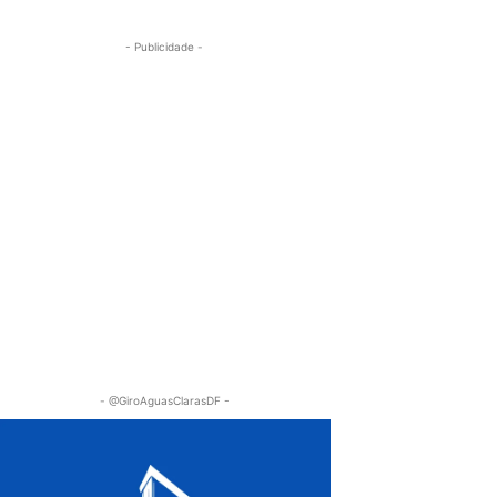
- Publicidade -
- @GiroAguasClarasDF -