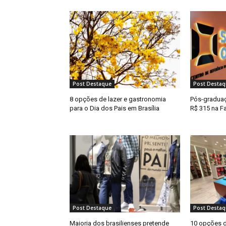
Post Destaque
Post Destaq
8 opções de lazer e gastronomia
Pós-graduaçã
para o Dia dos Pais em Brasília
R$ 315 na F
Post Destaque
Post Destaq
Maioria dos brasilienses pretende
10 opções d