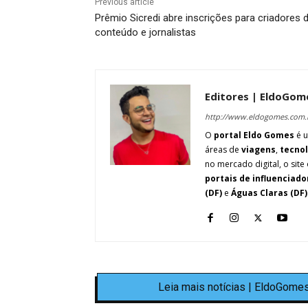
Previous article
Prêmio Sicredi abre inscrições para criadores 
conteúdo e jornalistas
Editores | EldoGom
http://www.eldogomes.com.
O
portal Eldo Gomes
é u
áreas de
viagens
,
tecno
no mercado digital, o site 
portais de influenciado
(DF)
e
Águas Claras (DF)
Leia mais notícias | EldoGomes