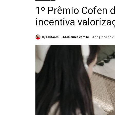
1º Prêmio Cofen 
incentiva valori
By
Editores | EldoGomes.com.br
4 de junho de 2