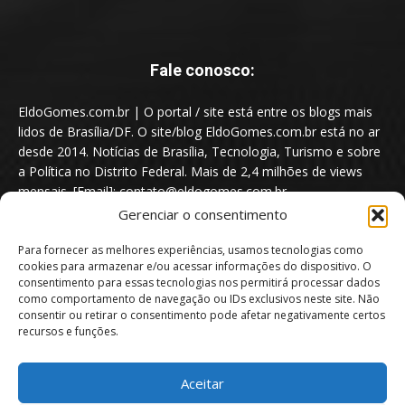
Fale conosco:
EldoGomes.com.br | O portal / site está entre os blogs mais
lidos de Brasília/DF. O site/blog EldoGomes.com.br está no ar
desde 2014. Notícias de Brasília, Tecnologia, Turismo e sobre
a Política no Distrito Federal. Mais de 2,4 milhões de views
mensais. [Email]: contato@eldogomes.com.br
Gerenciar o consentimento
Para fornecer as melhores experiências, usamos tecnologias como
cookies para armazenar e/ou acessar informações do dispositivo. O
consentimento para essas tecnologias nos permitirá processar dados
como comportamento de navegação ou IDs exclusivos neste site. Não
consentir ou retirar o consentimento pode afetar negativamente certos
recursos e funções.
Aceitar