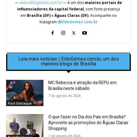
—
www.eldogomes.com.br
— é um dos
maiores portais de
influenciadores da capital federal
, com forte presença
em
Brasília (DF)
e
Águas Claras (DF)
. Acompanhe no
Instagram
@EldoGomes.com.br
Leia mais notícias | EldoGomes.com.br, um dos
maiores blogs de Brasília
MC Rebecca é atração da REPU em
Brasília neste sábado
7 de agosto de 2026
Post Destaque
O que fazer no Dia dos Pais em Brasília?
Aproveite as promoções do Águas Claras
Shopping
7 de agosto de 2026