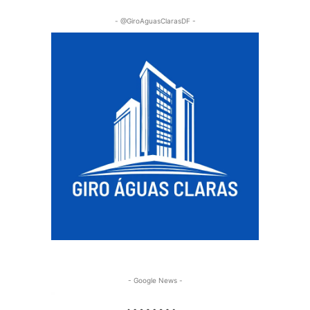
- @GiroAguasClarasDF -
- Google News -