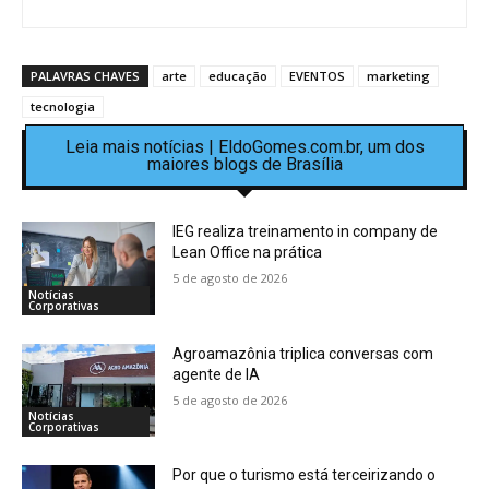
PALAVRAS CHAVES
arte
educação
EVENTOS
marketing
tecnologia
Leia mais notícias | EldoGomes.com.br, um dos
maiores blogs de Brasília
IEG realiza treinamento in company de
Lean Office na prática
5 de agosto de 2026
Notícias
Corporativas
Agroamazônia triplica conversas com
agente de IA
5 de agosto de 2026
Notícias
Corporativas
Por que o turismo está terceirizando o