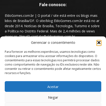
Fale conosco:
EldoGomes.com.br | O portal / site está entre os blogs mais
lidos de Brasília/DF. O site/blog EldoGomes.com.br está no ar
desde 2014. Notícias de Brasília, Tecnologia, Turismo e sobre
a Política no Distrito Federal. Mais de 2,4 milhões de views
mensais. [Email]: contato@eldogomes.com.br
Gerenciar o consentimento
Para fornecer as melhores experiências, usamos tecnologias como
cookies para armazenar e/ou acessar informações do dispositivo. O
consentimento para essas tecnologias nos permitirá processar dados
como comportamento de navegação ou IDs exclusivos neste site. Não
consentir ou retirar o consentimento pode afetar negativamente certos
recursos e funções.
Aceitar
Portal EldoGomes.com.br | Entre os Blogs mais lidos de Brasília/DF. |
Negar
2014 - 2026